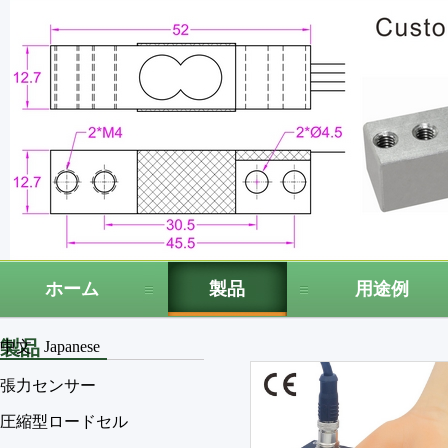
ホーム
製品
用途例
製品
中文
Japanese
張力センサー
圧縮型ロードセル