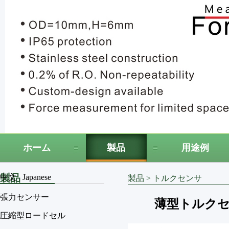
ホーム
製品
用途例
製品
中文
Japanese
製品
>
トルクセンサ
張力センサー
薄型トルクセ
圧縮型ロードセル