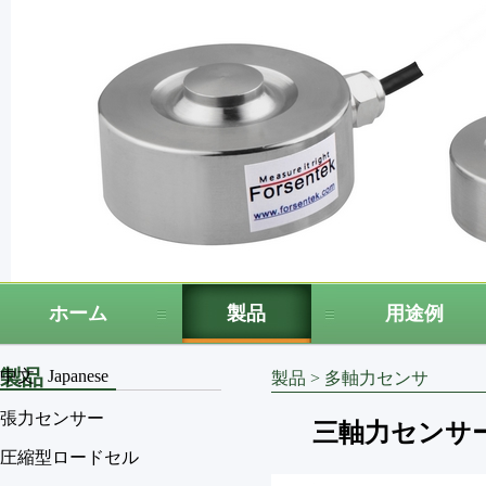
ホーム
製品
用途例
製品
中文
Japanese
製品
>
多軸力センサ
張力センサー
三軸力センサー 50
圧縮型ロードセル